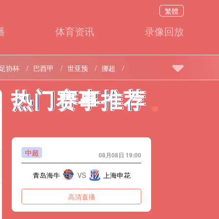
繁體
播
体育资讯
录像回放
足协杯
巴西甲
世亚预
挪超
热门赛事推荐
热门赛事推荐
中超
08月08日 19:00
青岛海牛
VS
上海申花
高清直播