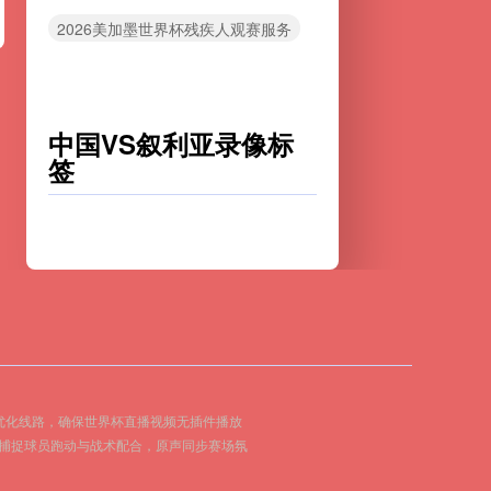
2026美加墨世界杯残疾人观赛服务
高清直播
巴西甲
08月09日 08:00
中国VS叙利亚录像标
签
博塔弗戈
VS
弗鲁米嫩塞
高清直播
中甲
08月09日 18:00
延边龙鼎
VS
深圳青年人
高清直播
优化线路，确保世界杯直播视频无插件播放
捕捉球员跑动与战术配合，原声同步赛场氛