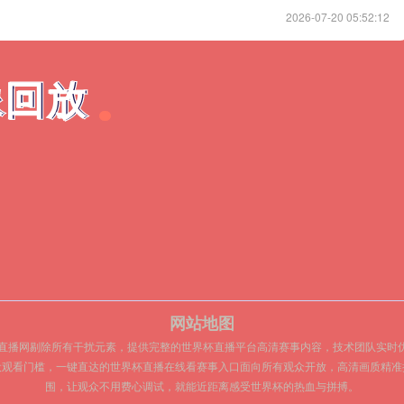
2026-07-20 05:52:12
无锡吴钩
高清直播
宁波职业足球俱乐部
像回放
像回放
冰球越位规则漫画走红，“破冰”科普销量破50万成体育文化新现象
广州豹
高清直播
详情
广西恒宸
“破冰”科普销量破50万成体育文化新现象
2026-07-20 05:52:12
重庆铜梁龙
高清直播
上海海港
界杯移动ICU的生死时速与终极守护”
山东泰山
高清直播
天津津门虎
详情
网站地图
克鲁塞罗
2026-07-20 05:52:12
4直播网剔除所有干扰元素，提供完整的世界杯直播平台高清赛事内容，技术团队实时
高清直播
米拉索
设观看门槛，一键直达的世界杯直播在线看赛事入口面向所有观众开放，高清画质精准
围，让观众不用费心调试，就能近距离感受世界杯的热血与拼搏。