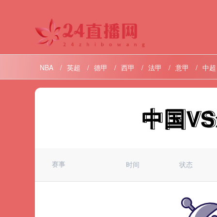
NBA
英超
德甲
西甲
法甲
意甲
中超
阿甲
欧联
欧洲杯直播
中国V
中国V
赛事
时间
状态