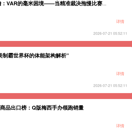
2026世界杯前瞻：VAR的毫米困境——当精准裁决拖慢比赛脉搏
格雷米奥
高清直播
圣保罗
详情
瑞模贝雷
高清直播
2026-07-21 05:52:11
米内罗竞技
科里蒂巴
美制霸世界杯的体能架构解析”
高清直播
沙佩科恩斯
详情
博塔弗戈
高清直播
弗鲁米嫩塞
2026-07-21 05:52:11
延边龙鼎
高清直播
商品出口榜：Q版梅西手办领跑销量
深圳青年人
河南队
详情
高清直播
青岛西海岸