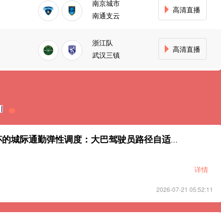
南京城市
高清直播
南通支云
浙江队
高清直播
武汉三镇
大连英博
高清直播
讯
讯
辽宁铁人
云南玉昆
高清直播
成都蓉城
基于2026世界杯的城际通勤弹性调度：大巴驾驶员路径自适应规划与动态仿真研究
定南赣联
高清直播
详情
大连鲲城
2026-07-21 05:52:11
26-08-09 星期日