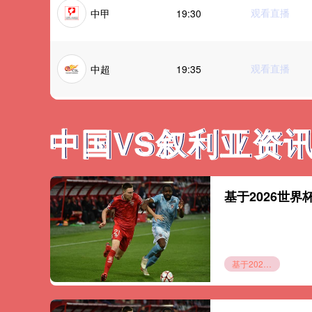
观看直播
中甲
19:30
观看直播
中超
19:35
观看直播
中超
19:35
中国VS叙利亚资
中国VS叙利亚资
观看直播
中超
20:00
观看直播
中甲
20:00
基于2026世界杯的城际通勤弹性调度：大巴驾驶员路径自适应规划与动态仿真研究
20