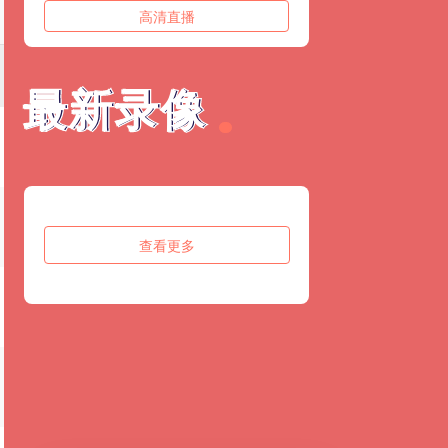
高清直播
最新录像
最新录像
中甲
08月08日 19:30
南京城市
VS
南通支云
高清直播
查看更多
中超
08月08日 19:35
浙江队
VS
武汉三镇
高清直播
中超
08月08日 19:35