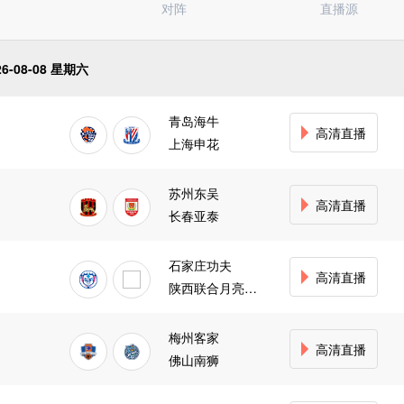
对阵
直播源
26-08-08 星期六
青岛海牛
高清直播
上海申花
苏州东吴
高清直播
长春亚泰
石家庄功夫
高清直播
陕西联合月亮泊队
梅州客家
高清直播
佛山南狮