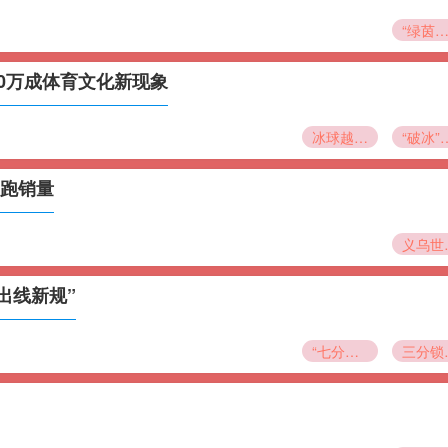
“绿茵禁区：世界杯移动ICU的生死时速与终极守
0万成体育文化新现象
冰球越位规则漫画走红
“破冰”科普销量破50
领跑销量
义乌世界杯授
出线新规”
“七分定乾坤
三分锁入场