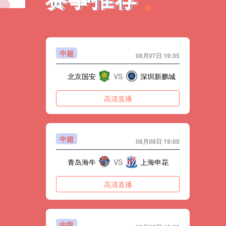
中超
08月07日 19:35
热浪与钢构张力在SoFi体育场的角力
北京国安
VS
深圳新鹏城
高清直播
中超
08月08日 19:00
青岛海牛
VS
上海申花
映寰宇：米兰共庆世界杯荣光与主场荣典
高清直播
变局：多平台联手重塑央视版权生态
中甲