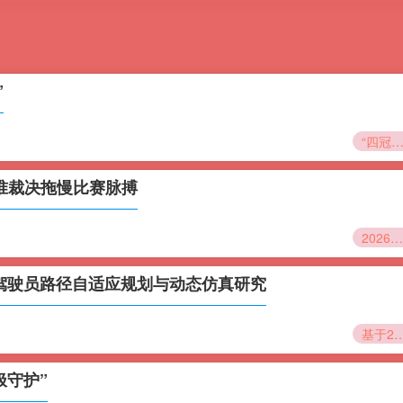
”
“四冠基石：北美制霸世界杯的体能架构解
精准裁决拖慢比赛脉搏
2026世界杯前瞻：VAR的毫米困境——当精准裁决拖慢比赛脉搏
巴驾驶员路径自适应规划与动态仿真研究
基于2026世界杯的城际通勤弹性调度：大巴驾驶员路径自
极守护”