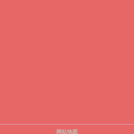
列体育场2026世界杯防滑安全标准建模”**
**“天然草与人工草混合界面摩擦特性评估：吉列体育场2026世界杯防滑安全标准建模”**
极简转场”法则
2026世界杯跨城观赛指南：单场票球迷的“极简转场”法则
弈密码
2026附加赛暗战：种子排序与主场优势的博弈密码
底改写
2026世界杯：传球次数历史之最
纪录
网站地图