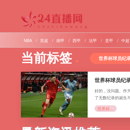
NBA
英超
德甲
西甲
法甲
意甲
中超
当前标签
阿甲
欧联
欧洲杯直播
世界杯球员纪
世界杯球员纪
好的，没问题。作
了无数纪录的诞生与
世界杯球员纪录！梅西冲击历史助攻王