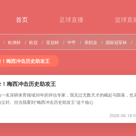
首页
足球直播
篮球直
欧洲杯
欧冠
亚冠杯
中甲
美职业
国际冠军杯
录！梅西冲击历史助攻王
录！梅西冲击历史助攻王
为一名深耕体育领域30年的评估专家，我见过无数天才的崛起与陨落，也
尘封。但当我看到“梅西冲击历史助攻王”这个核心
2026-06-18 0