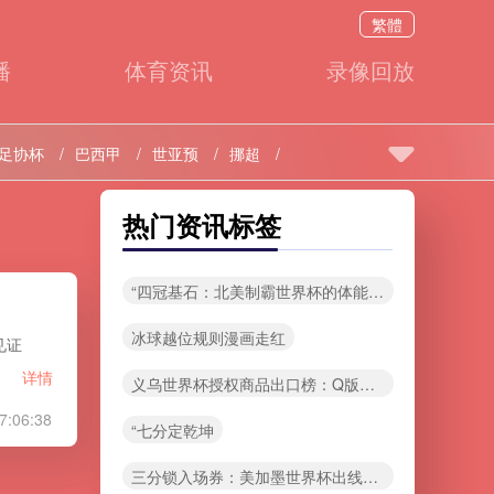
繁體
播
体育资讯
录像回放
足协杯
巴西甲
世亚预
挪超
热门资讯标签
“四冠基石：北美制霸世界杯的体能架构解析”
冰球越位规则漫画走红
见证
详情
义乌世界杯授权商品出口榜：Q版梅西手办领跑销量
7:06:38
“七分定乾坤
三分锁入场券：美加墨世界杯出线新规”