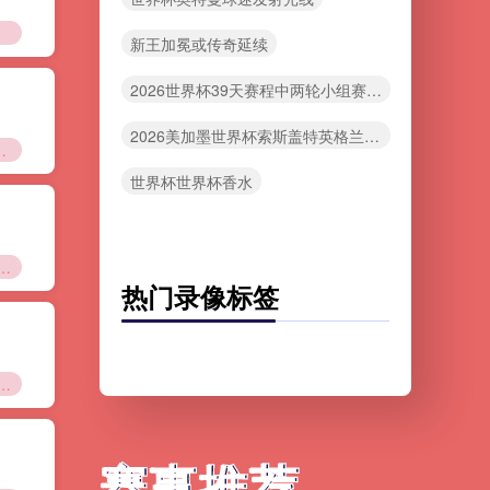
护”
新王加冕或传奇延续
2026世界杯39天赛程中两轮小组赛之间的恢复周期
2026美加墨世界杯索斯盖特英格兰变阵
万成体育文化新现象
世界杯世界杯香水
权商品出口榜：Q版梅西手办领跑销量
热门录像标签
券：美加墨世界杯出线新规”
赛事推荐
赛事推荐