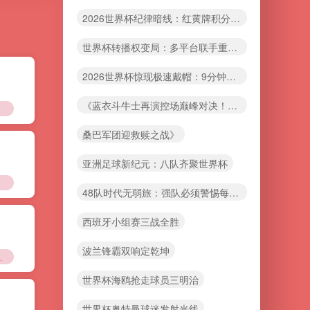
2026世界杯纪律暗线：红黄牌积分如何隐秘改写最终名单
世界杯转播权变局：多平台联手重塑央视版权生态
2026世界杯惊现极速戴帽：9分钟改写历史的疯狂之夜
《蓝衣斗牛士再演控场巅峰对决！2012决赛重演
析”
桑巴军团迎救赎之战》
亚洲足球新纪元：八队齐聚世界杯
48队时代无弱旅：强队必须警惕每一场
西班牙小组赛三战全胜
波兰锋霸双响定乾坤
适应规划与动态仿真研究
世界杯海鸥抢走球员三明治
世界杯奥特曼球迷发射光线